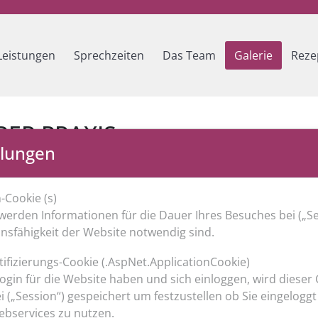
Leistungen
Sprechzeiten
Das Team
Galerie
Reze
ER PRAXIS
llungen
n-Cookie (s)
werden Informationen für die Dauer Ihres Besuches bei („Se
ionsfähigkeit der Website notwendig sind.
tifizierungs-Cookie (.AspNet.ApplicationCookie)
Login für die Website haben und sich einloggen, wird dieser 
i („Session“) gespeichert um festzustellen ob Sie eingeloggt
ebservices zu nutzen.