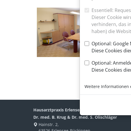
Essentiell: Request
Dieser Cookie wir
verhindern, das in
haben) die Websit
Optional: Google
Diese Cookies die
Optional: Anmeld
Diese Cookies di
Weitere Informationen 
Hausarztpraxis Erlensee
Dr. med. B. Krug & Dr. med. S. Olischläger
Hainstr. 2,
63526 Erlensee-Rückingen