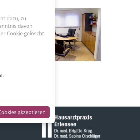
nt dazu, zu
Kenntnis davon
er Cookie gelöscht.
a.
Cookies akzeptieren