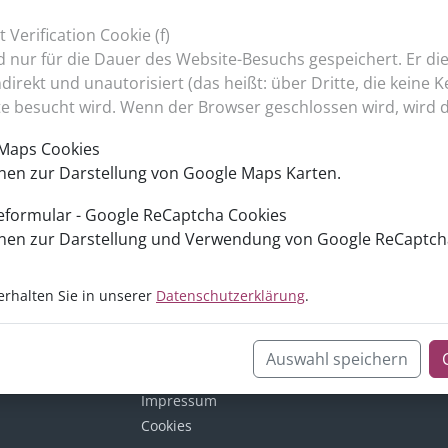
 Verification Cookie (f)
d nur für die Dauer des Website-Besuchs gespeichert. Er die
direkt und unautorisiert (das heißt: über Dritte, die keine 
e besucht wird. Wenn der Browser geschlossen wird, wird d
 Maps Cookies
nen zur Darstellung von Google Maps Karten.
eformular - Google ReCaptcha Cookies
enen zur Darstellung und Verwendung von Google ReCaptch
erhalten Sie in unserer
Datenschutzerklärung
.
Auswahl speichern
Datenschutz
Impressum
Cookies