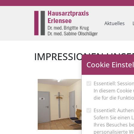
Aktuelles
IMPRESSIONEN UNSER
Cookie Einste
Essentiell: Sessio
In diesem Cookie 
die für die Funkt
Essentiell: Authen
Sofern Sie einen 
Ihres Besuches be
personalisierte W