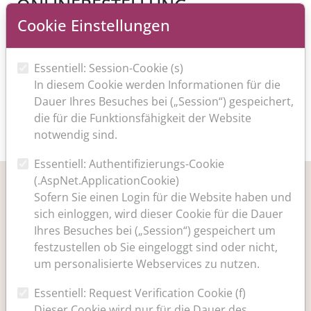
ONLINEBESTELLUNG
ÜBERWEISUNG
Cookie Einstellungen
Essentiell: Session-Cookie (s)
COOKIE-EINSTELLUNGEN
In diesem Cookie werden Informationen für die
Dauer Ihres Besuches bei („Session“) gespeichert,
Zum Aktivieren des Formulars bitte den Cookie-
die für die Funktionsfähigkeit der Website
Einstellungen "Anmeldeformular" zustimmen.
notwendig sind.
Essentiell: Authentifizierungs-Cookie
(.AspNet.ApplicationCookie)
Anrede
Sofern Sie einen Login für die Website haben und
sich einloggen, wird dieser Cookie für die Dauer
Ihres Besuches bei („Session“) gespeichert um
Titel
festzustellen ob Sie eingeloggt sind oder nicht,
um personalisierte Webservices zu nutzen.
Essentiell: Request Verification Cookie (f)
Vorname
Dieser Cookie wird nur für die Dauer des